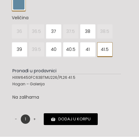

Veličina
36
36.5
37
37.5
38
38.5

39
39.5
40
40.5
41
41.5
Pronađi u prodavnici
HXW6450FC63BTMU226/PL26 41.5
Hogan – Galerija
Na zalihama
DODAJ U KORPU
Hogan
patike
količina