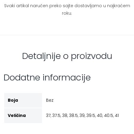
Svaki artikal naručen preko sajte dostavljamo u najkraćem
roku.
Detaljnije o proizvodu
Dodatne informacije
Boja
Bez
Veličina
37
,
37.5
,
38
,
38.5
,
39
,
39.5
,
40
,
40.5
,
41