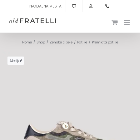
Skip
PRODAJNA MESTA
to
content
Home
Shop
Zenske cipele
Patike
Premiata patike
Akcija!