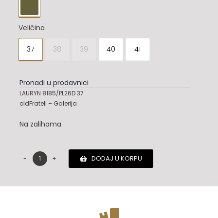

Veličina
37
38
39
40
41

Pronađi u prodavnici
LAURYN 8185/PL26D 37
oldFrateli – Galerija
Na zalihama
DODAJ U KORPU
Premiata
patike
količina