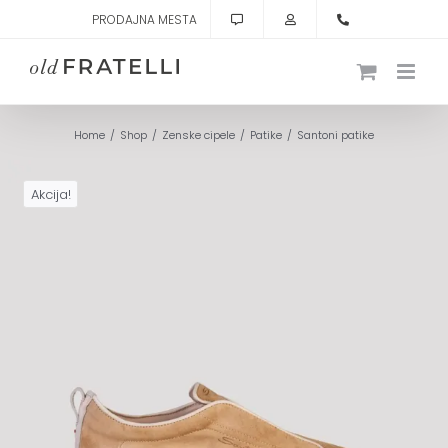
Skip
PRODAJNA MESTA
to
content
Home
Shop
Zenske cipele
Patike
Santoni patike
Akcija!