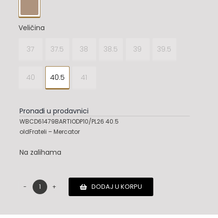

Veličina
37
37.5
38
38.5
39
39.5

40
40.5
41
Pronađi u prodavnici
WBCD61479BARTIODP10/PL26 40.5
oldFrateli – Mercator
Na zalihama
DODAJ U KORPU
Santoni
patike
količina