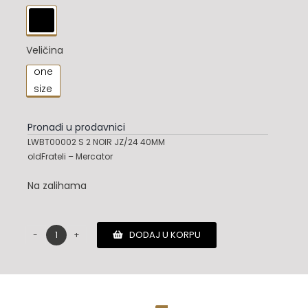

Veličina
one

size
Pronađi u prodavnici
LWBT00002 S 2 NOIR JZ/24 40MM
oldFrateli – Mercator
Na zalihama
DODAJ U KORPU
Zadig
&
Voltaire
kais
količina