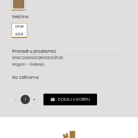

Veličina
one

size
Pronađi u prodavnici
KFMC00N1100QR00531/PL25
Hogan – Galerija
Na zalihama
DODAJ U KORPU
Hogan
kais
količina