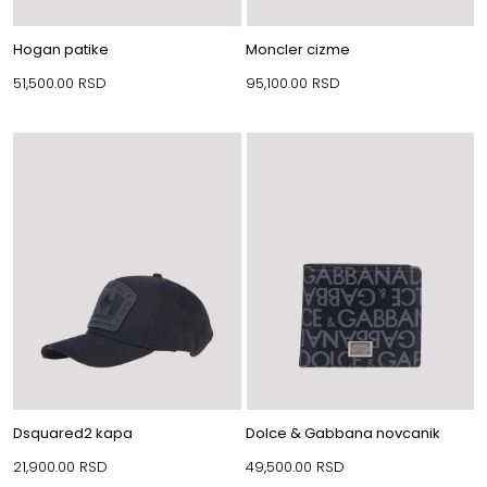
Hogan patike
Moncler cizme
51,500.00
RSD
95,100.00
RSD
Dsquared2 kapa
Dolce & Gabbana novcanik
21,900.00
RSD
49,500.00
RSD