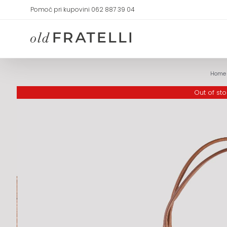
Skip
Pomoć pri kupovini 062 887 39 04
to
content
Home
Out of st