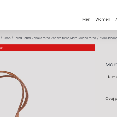
Men
Women
Shop
Torba
Torba
Zenske torbe
Zenske torbe
Marc Jacobs torbe
Marc Jacobs
ock
Mar
Nem
Ovaj p