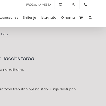
PRODAJNA MESTA
Accessories
Sniženje
Istaknuto
O nama
 torba
c Jacobs torba
a na zalihama
roizvod trenutno nije na stanju i nije dostupan.