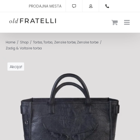
Skip
PRODAJNA MESTA
to
content
Home
Shop
Torba
Torba
Zenske torbe
Zenske torbe
Zadig & Voltaire torba
Akcija!