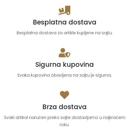
količina
Besplatna dostava
Besplatna dostava za artikle kupljene na sajtu.
Sigurna kupovina
Svaka kupovina obavljena na sajtu je sigurna.
Brza dostava
Svaki artikal naručen preko sajte dostavljamo u najkraćem
roku.