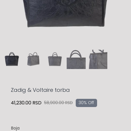
Zadig & Voltaire torba
41,230.00
RSD
58,900.00
RSD
30% Off
Originalna
Trenutna
cena
cena
je
je:
bila:
41,230.00 RSD.
Boja