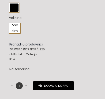
58,900.00 RSD.

Veličina
one

size
Pronađi u prodavnici
ZVLWBA02577 NOIR/JZ25
oldFrateli – Galerija
IKEA
Na zalihama
DODAJ U KORPU
Zadig
&
Voltaire
torba