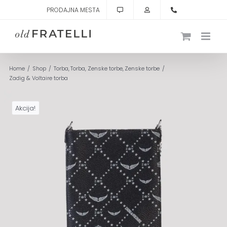
Skip
PRODAJNA MESTA
to
content
Home
Shop
Torba
Torba
Zenske torbe
Zenske torbe
Zadig & Voltaire torba
Akcija!