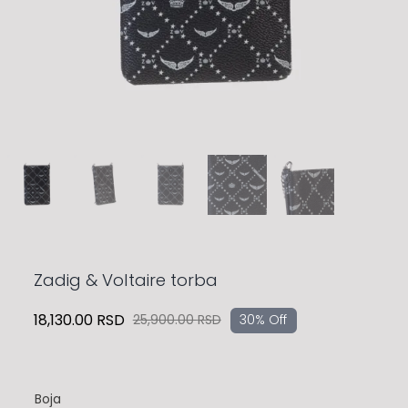
Zadig & Voltaire torba
18,130.00
RSD
25,900.00
RSD
30% Off
Originalna
Trenutna
cena
cena
je
je:
bila:
18,130.00 RSD.
Boja