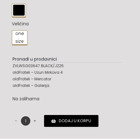
25,900.00 RSD.

Veličina
one

size
Pronađi u prodavnici
ZVLWSG03647 BLACK/JZ25
oldFrateli – Uzun Mirkova 4
oldFrateli – Mercator
oldFrateli – Galerija
Na zalihama
DODAJ U KORPU
Zadig
&
Voltaire