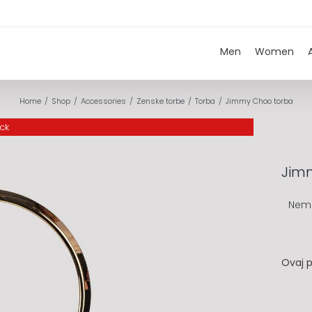
Men
Women
Home
Shop
Accessories
Zenske torbe
Torba
Jimmy Choo torba
ock
Jim
Nem
Ovaj p