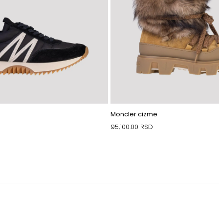
Moncler cizme
95,100.00
RSD