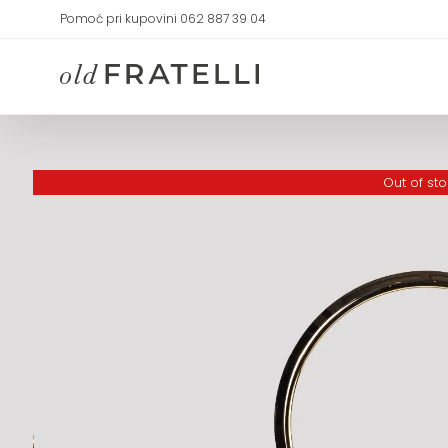
Skip
Pomoć pri kupovini 062 887 39 04
to
content
Out of st