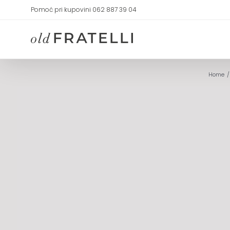
Skip
Pomoć pri kupovini 062 887 39 04
to
content
Home