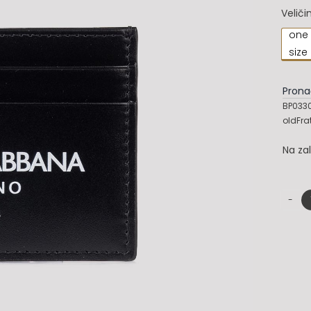
Veliči
one

size
Prona
BP033
oldFra
Na za