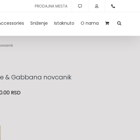
PRODAJNA MESTA
Accessories
Sniženje
Istaknuto
O nama
novcanik
ce & Gabbana novcanik
0.00
RSD