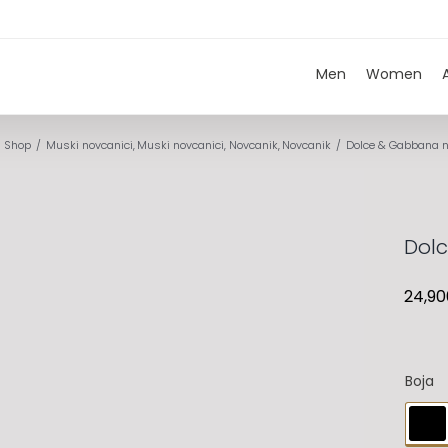
Men
Women
Shop
Muski novcanici
Muski novcanici
Novcanik
Novcanik
Dolce & Gabbana 
Dol
24,90
Boja
