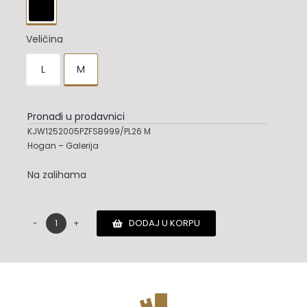

Veličina
L
M

Pronađi u prodavnici
KJW1252005PZFSB999/PL26 M
Hogan – Galerija
Na zalihama
DODAJ U KORPU
Hogan
jakna
količina