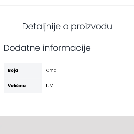
Detaljnije o proizvodu
Dodatne informacije
Boja
Crna
Veličina
L
,
M