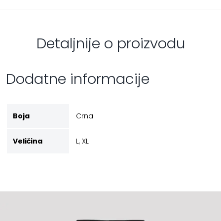
Detaljnije o proizvodu
Dodatne informacije
Boja
Crna
Veličina
L
,
XL