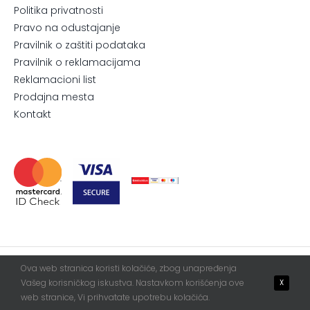
Politika privatnosti
Pravo na odustajanje
Pravilnik o zaštiti podataka
Pravilnik o reklamacijama
Reklamacioni list
Prodajna mesta
Kontakt
Ova web stranica koristi kolačiće, zbog unapređenja
© 2026. All Rights Reserved.
Blur
WebServis
Vašeg korisničkog iskustva. Nastavkom korišćenja ove
X
web stranice, Vi prihvatate upotrebu kolačića.