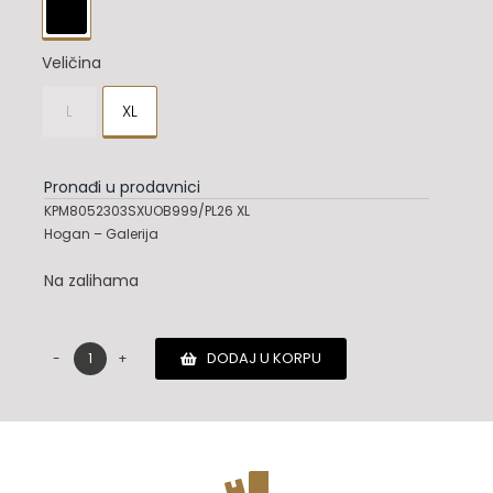

Veličina
L
XL

Pronađi u prodavnici
KPM8052303SXUOB999/PL26 XL
Hogan – Galerija
Na zalihama
DODAJ U KORPU
Hogan
pantalone
količina