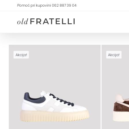
Skip
Pomoć pri kupovini 062 887 39 04
to
content
Akcija!
Akcija!