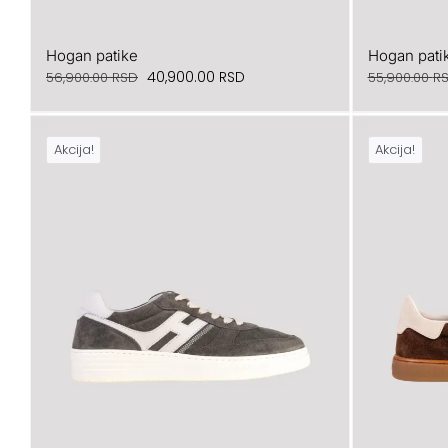
Hogan patike
Hogan pati
Originalna
Trenutna
40,900.00
RSD
56,900.00
RSD
55,900.00
R
cena
cena
je
je:
Akcija!
Akcija!
bila:
40,900.00 RSD.
56,900.00 RSD.