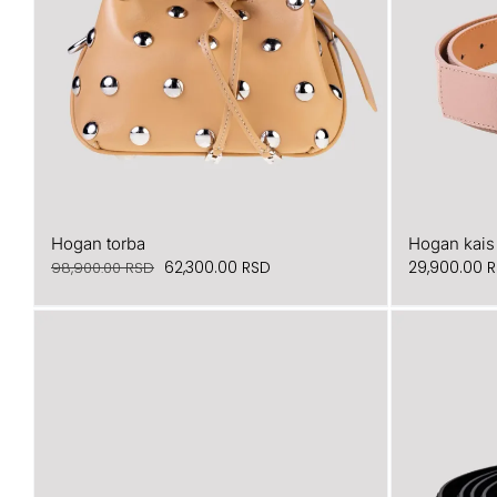
Hogan torba
Hogan kais
Originalna
Trenutna
62,300.00
RSD
29,900.00
R
98,900.00
RSD
cena
cena
je
je:
bila:
62,300.00 RSD.
98,900.00 RSD.