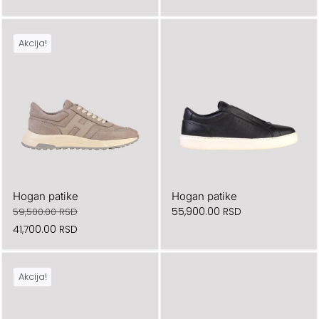
Akcija!
Hogan patike
Hogan patike
55,900.00
RSD
59,500.00
RSD
Originalna
Trenutna
41,700.00
RSD
cena
cena
je
je:
Akcija!
bila:
41,700.00 RSD.
59,500.00 RSD.