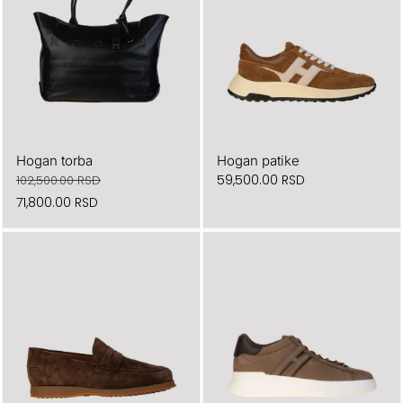
Hogan torba
Hogan patike
59,500.00
RSD
102,500.00
RSD
Originalna
Trenutna
71,800.00
RSD
cena
cena
je
je:
bila:
71,800.00 RSD.
102,500.00 RSD.