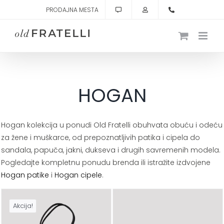
Skip
PRODAJNA MESTA
to
content
HOGAN
Hogan kolekcija u ponudi Old Fratelli obuhvata obuću i odeću
za žene i muškarce, od prepoznatljivih patika i cipela do
sandala, papuča, jakni, dukseva i drugih savremenih modela.
Pogledajte kompletnu ponudu brenda ili istražite izdvojene
Hogan patike
i
Hogan cipele
.
Akcija!