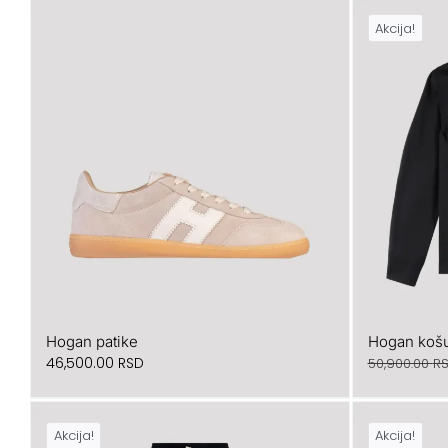
je
je:
Akcija!
bila:
37,200.00 RSD.
46,500.00 RSD.
Hogan patike
Hogan košu
46,500.00
RSD
50,900.00
R
Akcija!
Akcija!