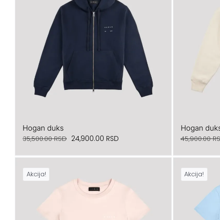
Hogan duks
Hogan duk
Originalna
Trenutna
24,900.00
RSD
35,500.00
RSD
45,900.00
R
cena
cena
je
je:
Akcija!
Akcija!
bila:
24,900.00 RSD.
35,500.00 RSD.