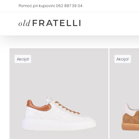
Skip
Pomoć pri kupovini 062 887 39 04
to
content
Akcija!
Akcija!