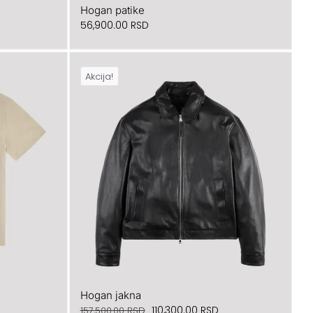
Hogan patike
enutna
56,900.00
RSD
ena
Akcija!
,100.00 RSD.
Hogan jakna
enutna
Originalna
Trenutna
110,300.00
RSD
157,500.00
RSD