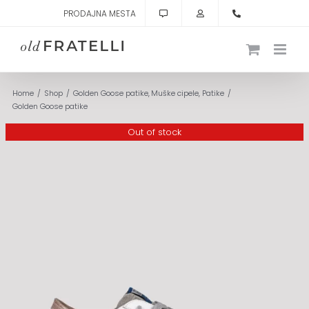
Skip
PRODAJNA MESTA
to
content
Home
Shop
Golden Goose patike
Muške cipele
Patike
Golden Goose patike
Out of stock