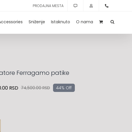
PRODAJNA MESTA
Accessories
Sniženje
Istaknuto
O nama
atore Ferragamo patike
0.00
RSD
74,500.00
RSD
44% Off
Originalna
Trenutna
cena
cena
je
je:
bila:
41,720.00 RSD.
74,500.00 RSD.