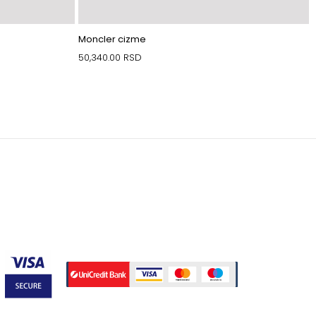
Moncler cizme
50,340.00
RSD