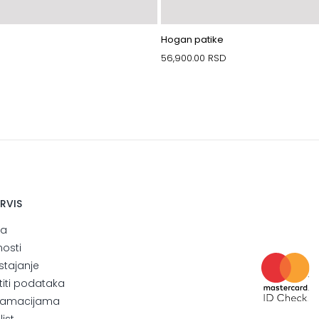
Hogan patike
56,900.00
RSD
ERVIS
ja
nosti
stajanje
štiti podataka
eklamacijama