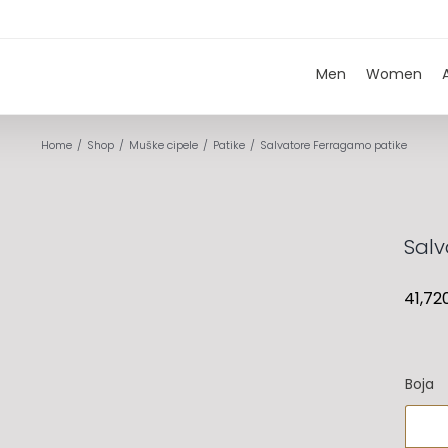
Men
Women
Home
Shop
Muške cipele
Patike
Salvatore Ferragamo patike
Salv
41,72
Boja
