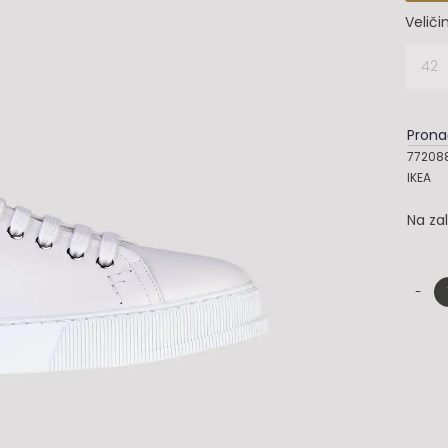
Veliči
42

Prona
772088
IKEA
Na za