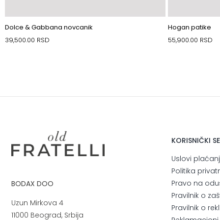
Dolce & Gabbana novcanik
Hogan patike
39,500.00
RSD
55,900.00
RSD
KORISNIČKI S
Uslovi plaćan
Politika privat
Pravo na odu
BODAX DOO
Pravilnik o za
Uzun Mirkova 4
Pravilnik o r
11000 Beograd, Srbija