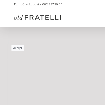
Skip
Pomoć pri kupovini 062 887 39 04
to
content
Akcija!