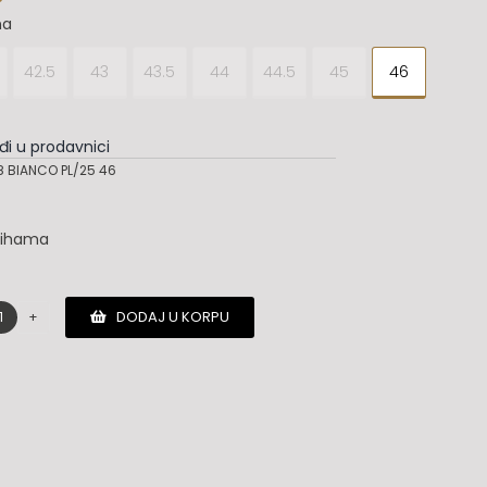
na
42.5
43
43.5
44
44.5
45
46
đi u prodavnici
 BIANCO PL/25 46
lihama
DODAJ U KORPU
Salvatore
Ferragamo
patike
količina