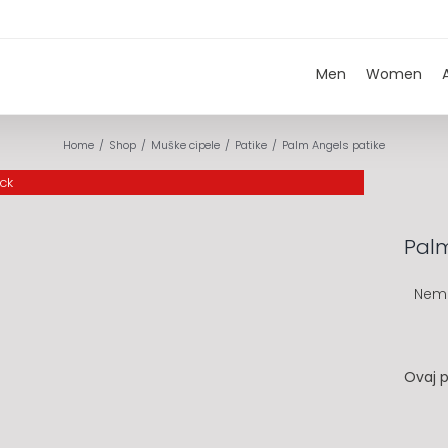
Men
Women
Home
Shop
Muške cipele
Patike
Palm Angels patike
ock
Palm
Nem
Ovaj p