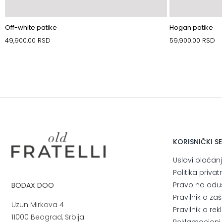
Off-white patike
Hogan patike
49,900.00
RSD
59,900.00
RSD
KORISNIČKI S
Uslovi plaćan
Politika privat
Pravo na odu
BODAX DOO
Pravilnik o za
Uzun Mirkova 4
Pravilnik o r
11000 Beograd, Srbija