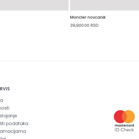
Moncler novcanik
39,900.00
RSD
ERVIS
ja
nosti
stajanje
štiti podataka
eklamacijama