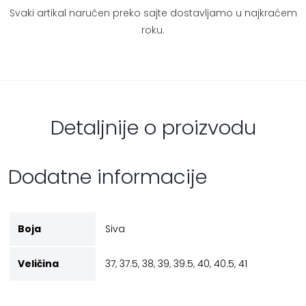
Svaki artikal naručen preko sajte dostavljamo u najkraćem
roku.
Detaljnije o proizvodu
Dodatne informacije
Boja
Siva
Veličina
37
,
37.5
,
38
,
39
,
39.5
,
40
,
40.5
,
41