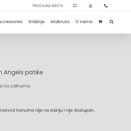
PRODAJNA MESTA
Accessories
Sniženje
Istaknuto
O nama
 Angels patike
a na zalihama
roizvod trenutno nije na stanju i nije dostupan.