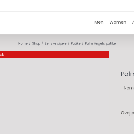
Men
Women
Home
Shop
Zenske cipele
Patike
Palm Angels patike
ock
Palm
Nem
Ovaj p