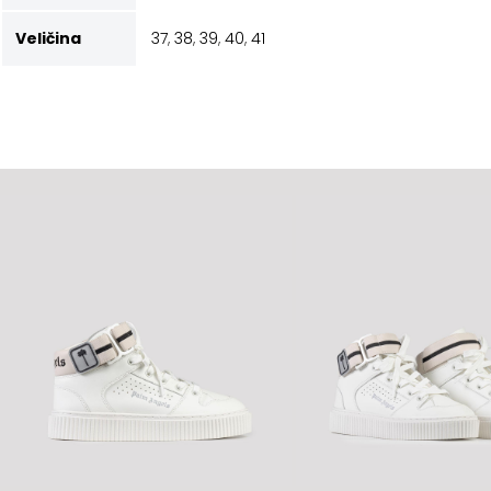
Veličina
37
,
38
,
39
,
40
,
41