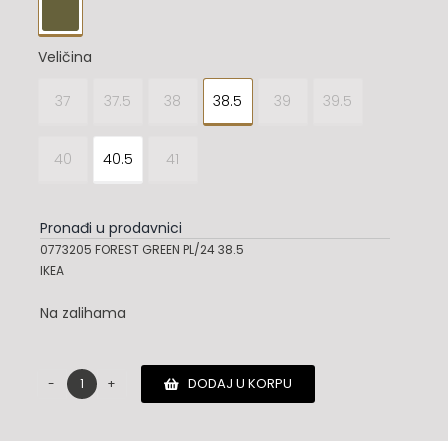

Veličina
37
37.5
38
38.5
39
39.5

40
40.5
41
Pronađi u prodavnici
0773205 FOREST GREEN PL/24 38.5
IKEA
Na zalihama
DODAJ U KORPU
Salvatore
Ferragamo
papuce