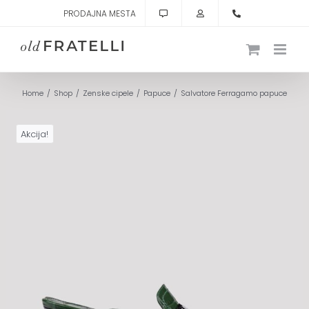
Skip
PRODAJNA MESTA
to
content
Home
Shop
Zenske cipele
Papuce
Salvatore Ferragamo papuce
Akcija!