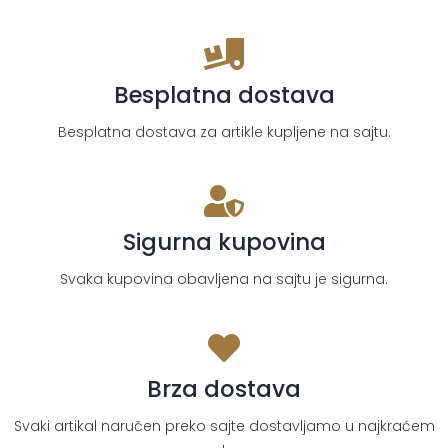
sandale
količina
Besplatna dostava
Besplatna dostava za artikle kupljene na sajtu.
Sigurna kupovina
Svaka kupovina obavljena na sajtu je sigurna.
Brza dostava
Svaki artikal naručen preko sajte dostavljamo u najkraćem