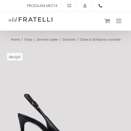
Skip
PRODAJNA MESTA
to
content
Home
Shop
Zenske cipele
Sandale
Dolce & Gabbana sandale
Akcija!