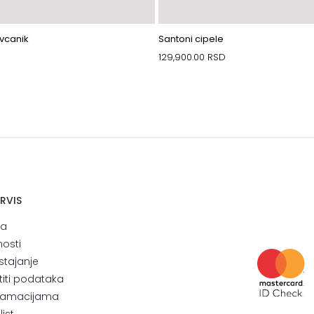
vcanik
Santoni cipele
129,900.00
RSD
ERVIS
ja
nosti
stajanje
štiti podataka
eklamacijama