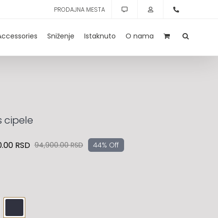
PRODAJNA MESTA
Accessories
Sniženje
Istaknuto
O nama
 cipele
0.00
RSD
94,900.00
RSD
44% Off
Originalna
Trenutna
cena
cena
je
je:
bila:
53,140.00 RSD.
94,900.00 RSD.