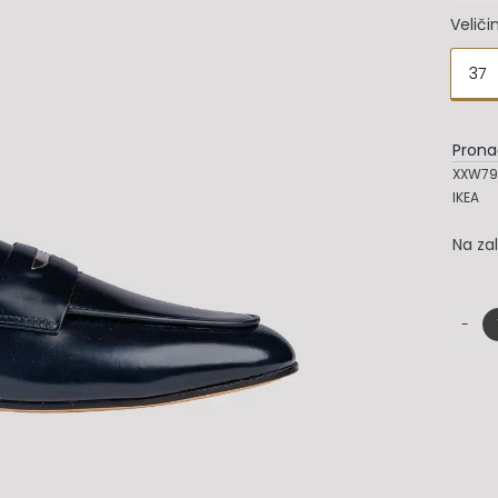
Veliči
37

Prona
XXW79
IKEA
Na za