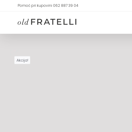
Skip
Pomoć pri kupovini 062 887 39 04
to
content
Akcija!