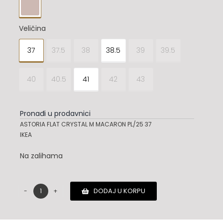

Veličina
37
37.5
38
38.5
39
39.5

40
40.5
41
42
43
Pronađi u prodavnici
ASTORIA FLAT CRYSTAL M MACARON PL/25 37
IKEA
Na zalihama
DODAJ U KORPU
Jimmy
Choo
cipele