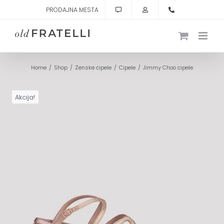
Skip
PRODAJNA MESTA
to
content
Home
Shop
Zenske cipele
Cipele
Jimmy Choo cipele
Akcija!