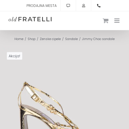
Skip
PRODAJNA MESTA
to
content
Home
Shop
Zenske cipele
Sandale
Jimmy Choo sandale
Akcija!