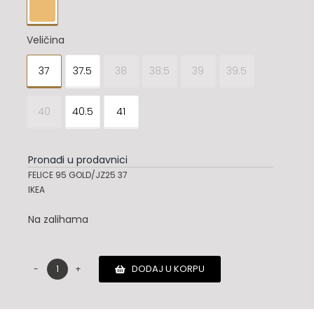

Veličina
37
37.5
38
38.5
39
39.5

40
40.5
41
Pronađi u prodavnici
FELICE 95 GOLD/JZ25 37
IKEA
Na zalihama
DODAJ U KORPU
Jimmy
Choo
sandale