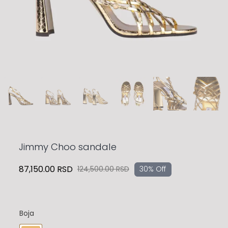
Jimmy Choo sandale
87,150.00
RSD
124,500.00
RSD
30% Off
Originalna
Trenutna
cena
cena
je
je:
bila:
87,150.00 RSD.
Boja
124,500.00 RSD.