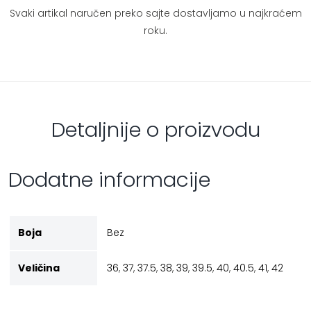
Svaki artikal naručen preko sajte dostavljamo u najkraćem
roku.
Detaljnije o proizvodu
Dodatne informacije
Boja
Bez
Veličina
36
,
37
,
37.5
,
38
,
39
,
39.5
,
40
,
40.5
,
41
,
42