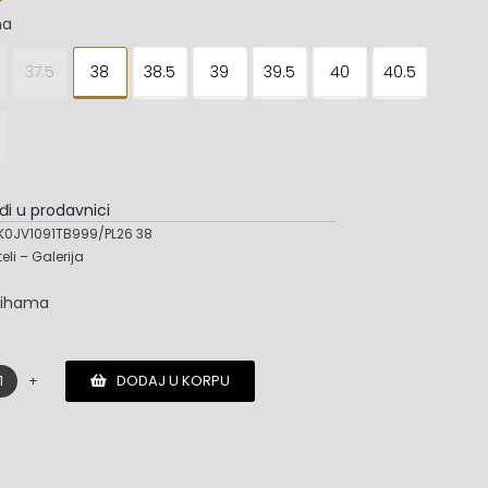
na
37.5
38
38.5
39
39.5
40
40.5
đi u prodavnici
K0JV1091TB999/PL26 38
eli – Galerija
lihama
DODAJ U KORPU
Tods
cipele
količina