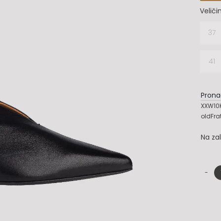
Veliči
37

41
Prona
XXW10
oldFrat
Na za