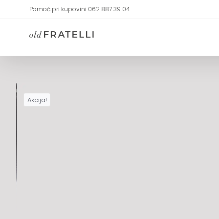
Skip
Pomoć pri kupovini 062 887 39 04
to
content
Akcija!