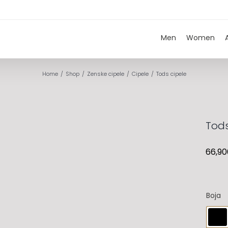
Men
Women
Home
Shop
Zenske cipele
Cipele
Tods cipele
Tods
66,90
Boja
