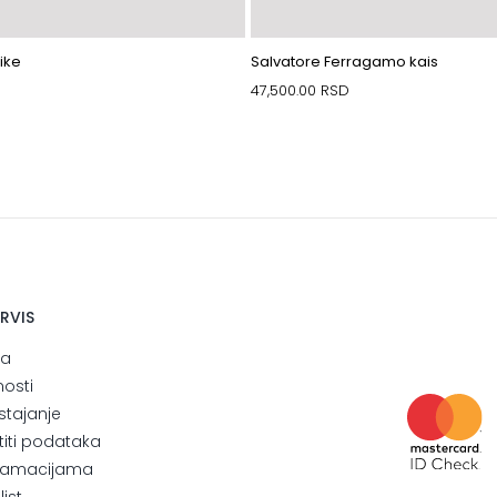
ike
Salvatore Ferragamo kais
47,500.00
RSD
ERVIS
ja
nosti
stajanje
štiti podataka
eklamacijama