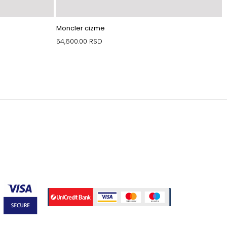
Moncler cizme
54,600.00
RSD