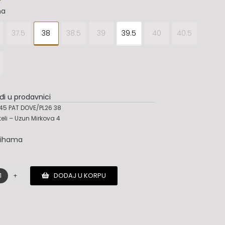
na
37.5
38
38.5
39
39.5
40
40.5
đi u prodavnici
45 PAT DOVE/PL26 38
teli – Uzun Mirkova 4
lihama
DODAJ U KORPU
Jimmy
Choo
sandale
količina