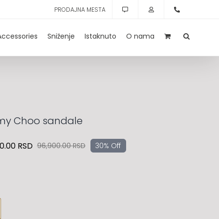
PRODAJNA MESTA
Accessories
Sniženje
Istaknuto
O nama
my Choo sandale
00.00
RSD
96,900.00
RSD
30% Off
Originalna
Trenutna
cena
cena
je
je:
bila:
67,800.00 RSD.
96,900.00 RSD.