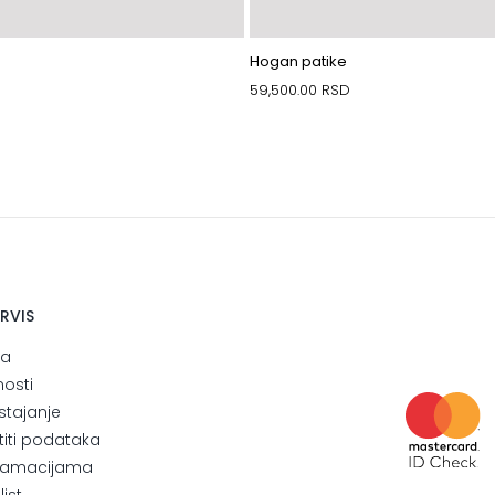
Hogan patike
59,500.00
RSD
ERVIS
ja
nosti
stajanje
štiti podataka
eklamacijama