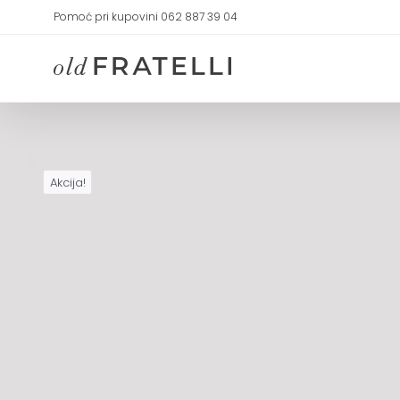
Skip
Pomoć pri kupovini 062 887 39 04
to
content
Akcija!