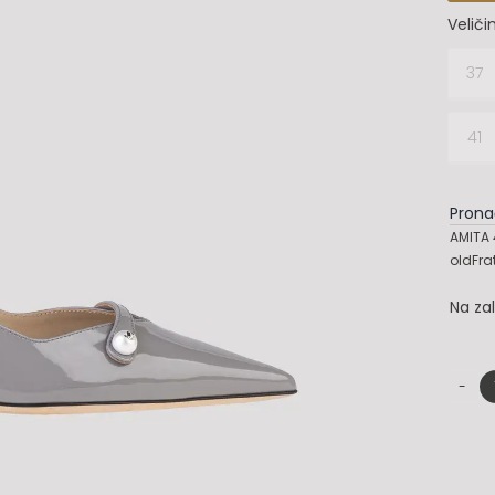
Veliči
37

41
Prona
AMITA 
oldFra
Na za