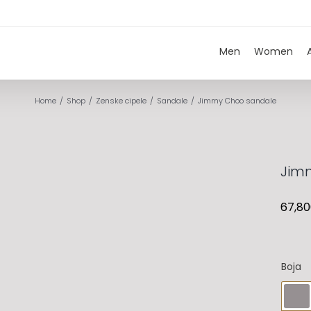
Men
Women
Home
Shop
Zenske cipele
Sandale
Jimmy Choo sandale
Jim
67,8
Boja
