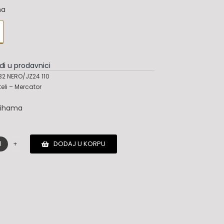
na
đi u prodavnici
2 NERO/JZ24 110
teli – Mercator
lihama
DODAJ U KORPU
Salvatore
Ferragamo
kais
količina