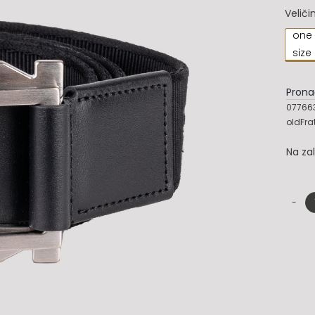
Veliči
one

size
Prona
077663
oldFra
Na za