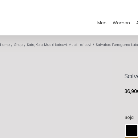
Men
Women
Home
Shop
Kais
Kais
Muski kaisevi
Muski kaisevi
Salvatore Ferragamo kais
Salv
36,90
Boja
