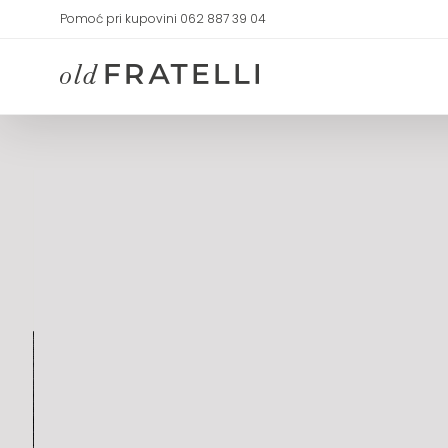
Skip
Pomoć pri kupovini 062 887 39 04
to
content