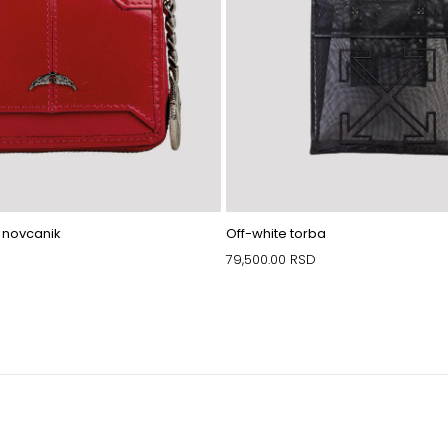
e novcanik
Off-white torba
79,500.00
RSD