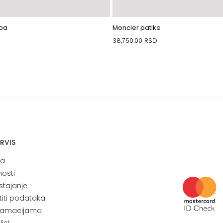
rba
Moncler patike
38,750.00
RSD
ERVIS
ja
nosti
stajanje
štiti podataka
eklamacijama