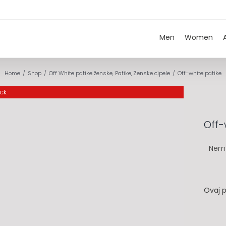
Men
Women
Home
Shop
Off White patike ženske
Patike
Zenske cipele
Off-white patike
ock
Off-
Nem
Ovaj p