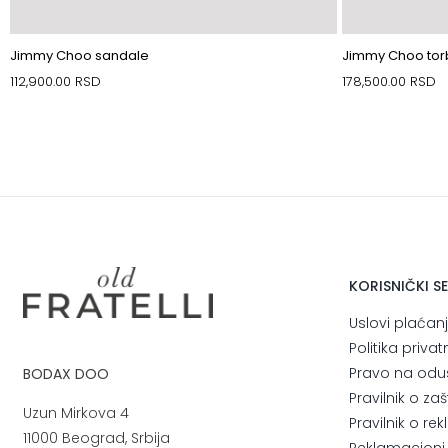
Jimmy Choo sandale
Jimmy Choo to
112,900.00
RSD
178,500.00
RSD
KORISNIČKI S
Uslovi plaćan
Politika privat
Pravo na odu
BODAX DOO
Pravilnik o za
Uzun Mirkova 4
Pravilnik o r
11000 Beograd, Srbija