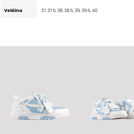
Veličina
37
,
37.5
,
38
,
38.5
,
39
,
39.5
,
40