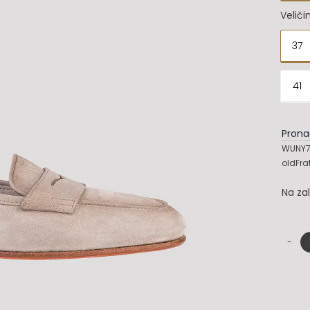
Veliči
37

41
Prona
WUNY71
oldFra
Na za