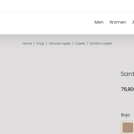
Men
Women
Home
Shop
Zenske cipele
Cipele
Santoni cipele
Sant
76,90
Boja
