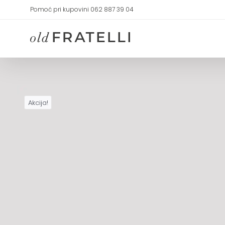
Skip
Pomoć pri kupovini 062 887 39 04
to
content
Akcija!