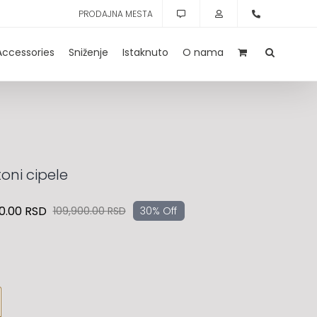
PRODAJNA MESTA
Accessories
Sniženje
Istaknuto
O nama
oni cipele
0.00
RSD
109,900.00
RSD
30% Off
Originalna
Trenutna
cena
cena
je
je:
bila:
76,900.00 RSD.
109,900.00 RSD.