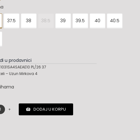
na
37.5
38
38.5
39
39.5
40
40.5
đi u prodavnici
031SA4SAEAE10 PL/26 37
teli – Uzun Mirkova 4
lihama
DODAJ U KORPU
Santoni
cipele
količina