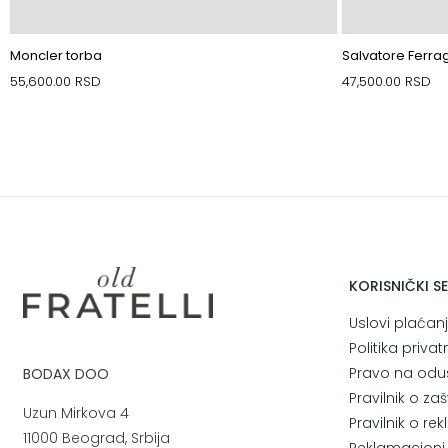
Moncler torba
Salvatore Ferra
55,600.00
RSD
47,500.00
RSD
KORISNIČKI S
Uslovi plaćan
Politika privat
Pravo na odu
BODAX DOO
Pravilnik o za
Uzun Mirkova 4
Pravilnik o r
11000 Beograd, Srbija