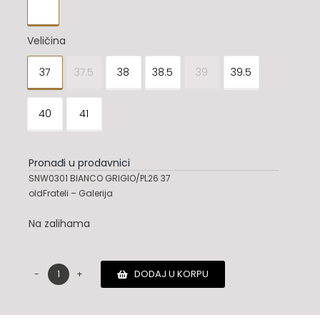

Veličina
37
37.5
38
38.5
39
39.5

40
41
Pronađi u prodavnici
SNW0301 BIANCO GRIGIO/PL26 37
oldFrateli – Galerija
Na zalihama
DODAJ U KORPU
Dsquared2
patike
količina